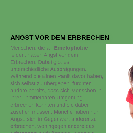
ANGST VOR DEM ERBRECHEN
Menschen, die an
Emetophobie
leiden, haben Angst vor dem
Erbrechen. Dabei gibt es
unterschiedliche Ausprägungen.
Während die Einen Panik davor haben,
sich selbst zu übergeben, fürchten
andere bereits, dass sich Menschen in
ihrer unmittelbaren Umgebung
erbrechen könnten und sie dabei
zusehen müssen. Manche haben nur
Angst, sich in Gegenwart anderer zu
erbrechen, wohingegen andere das