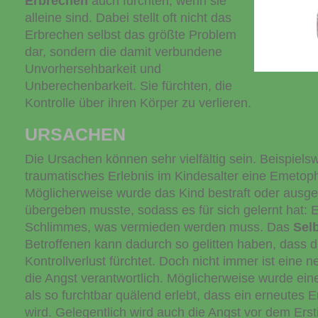
Erbrechen
auch fürchten, wenn sie
alleine sind. Dabei stellt oft nicht das
Erbrechen selbst das größte Problem
dar, sondern die damit verbundene
Unvorhersehbarkeit und
Unberechenbarkeit. Sie fürchten, die
Kontrolle über ihren Körper zu verlieren.
URSACHEN
Die Ursachen können sehr vielfältig sein. Beispiels
traumatisches Erlebnis im Kindesalter eine Emetop
Möglicherweise wurde das Kind bestraft oder ausgel
übergeben musste, sodass es für sich gelernt hat: 
Schlimmes, was vermieden werden muss. Das
Sel
Betroffenen kann dadurch so gelitten haben, dass d
Kontrollverlust fürchtet. Doch nicht immer ist eine n
die Angst verantwortlich. Möglicherweise wurde e
als so furchtbar quälend erlebt, dass ein erneutes 
wird. Gelegentlich wird auch die Angst vor dem Ers